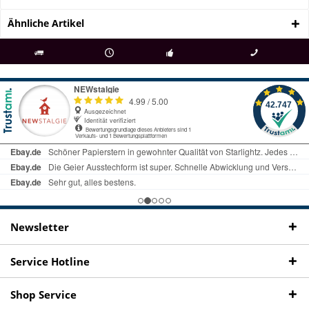
Ähnliche Artikel
als
bei Rückfragen
Kostenloser Versand
uns gibt es
Fachgeschäft +
telefonisch erreichbar
ab € 69 Bestellwert
seit 98 Jahren
Onlineshop
09497 1511
Newsletter
Service Hotline
Shop Service