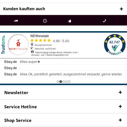
Kunden kauften auch
als
bei Rückfragen
Kostenloser Versand
uns gibt es
Fachgeschäft +
telefonisch erreichbar
ab € 69 Bestellwert
seit 98 Jahren
Onlineshop
09497 1511
Newsletter
Service Hotline
Shop Service