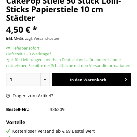
CakePop Stiele 50 Stück Lolli-
Sticks Papierstiele 10 cm
Städter
4,50 € *
inkl. MwSt.
zzgl. Versandkosten
lieferbar sofort
Lieferzeit 1 - 3 Werktage*
*gilt für Lieferungen innerhalb Deutschlands, für andere Länder
entnehmen Sie bitte der Schaltfläche mit den Versandinformationen
In den
Warenkorb
Fragen zum Artikel?
Bestell-Nr.:
336209
Vorteile
Kostenloser Versand ab € 69 Bestellwert