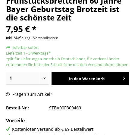
Frühstücksbrettchen 60 Jahre
Bayer Geburtstag Brotzeit ist
die schönste Zeit
7,95 € *
inkl. MwSt.
zzgl. Versandkosten
lieferbar sofort
Lieferzeit 1 - 3 Werktage*
*gilt für Lieferungen innerhalb Deutschlands, für andere Länder
entnehmen Sie bitte der Schaltfläche mit den Versandinformationen
In den
Warenkorb
Fragen zum Artikel?
Bestell-Nr.:
STBA00FB00460
Vorteile
Kostenloser Versand ab € 69 Bestellwert