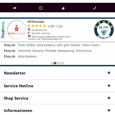
als
bei Rückfragen
Kostenloser Versand
uns gibt es
Fachgeschäft +
telefonisch erreichbar
ab € 69 Bestellwert
seit 98 Jahren
Onlineshop
09497 1511
Newsletter
Service Hotline
Shop Service
Informationen