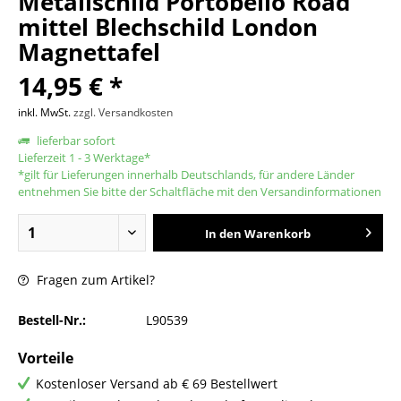
Metallschild Portobello Road
mittel Blechschild London
Magnettafel
14,95 € *
inkl. MwSt.
zzgl. Versandkosten
lieferbar sofort
Lieferzeit 1 - 3 Werktage*
*gilt für Lieferungen innerhalb Deutschlands, für andere Länder
entnehmen Sie bitte der Schaltfläche mit den Versandinformationen
In den
Warenkorb
Fragen zum Artikel?
Bestell-Nr.:
L90539
Vorteile
Kostenloser Versand ab € 69 Bestellwert