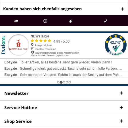
Kunden haben sich ebenfalls angesehen
als
bei Rückfragen
Kostenloser Versand
uns gibt es
Fachgeschäft +
telefonisch erreichbar
ab € 69 Bestellwert
seit 98 Jahren
Onlineshop
09497 1511
Newsletter
Service Hotline
Shop Service