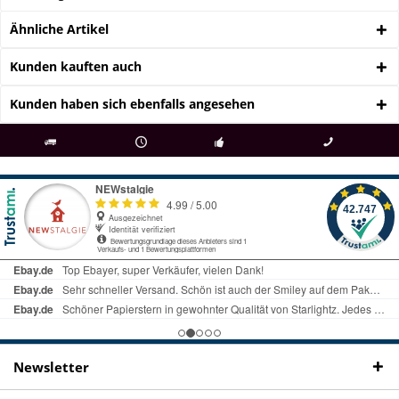
Ähnliche Artikel
Kunden kauften auch
Kunden haben sich ebenfalls angesehen
als
bei Rückfragen
Kostenloser Versand
uns gibt es
Fachgeschäft +
telefonisch erreichbar
ab € 69 Bestellwert
seit 98 Jahren
Onlineshop
09497 1511
Newsletter