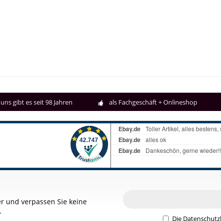
uns gibt es seit 98 Jahren
als Fachgeschäft + Onlineshop
r und verpassen Sie keine
.
Die
Datenschut