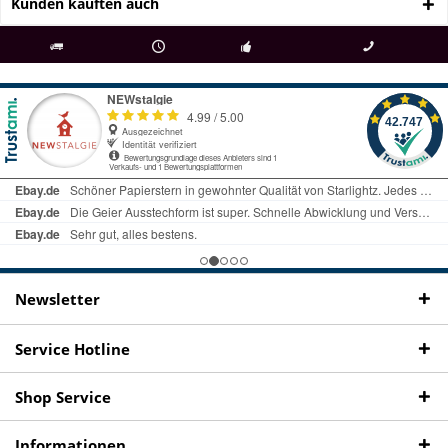
Kunden kauften auch
als
bei Rückfragen
Kostenloser Versand
uns gibt es
Fachgeschäft +
telefonisch erreichbar
ab € 69 Bestellwert
seit 98 Jahren
Onlineshop
09497 1511
Newsletter
Service Hotline
Shop Service
Informationen