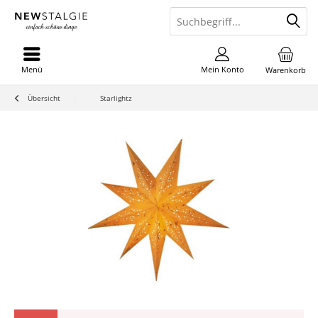
Menü
Mein Konto
Warenkorb
Übersicht
Starlightz